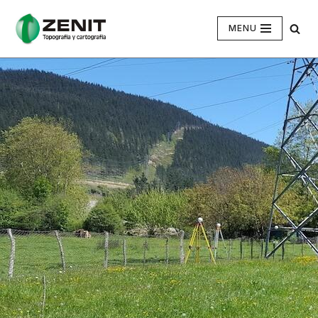
MENU
Saltar
al
contenido