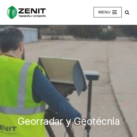
MENU
Saltar
al
contenido
Georradar y Geotécnia